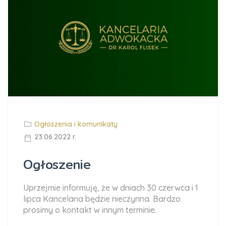
Ogłoszenia i komunikaty
23.06.2022 r.
Ogłoszenie
Uprzejmie informuję, że w dniach 30 czerwca i 1
lipca Kancelaria będzie nieczynna. Bardzo
prosimy o kontakt w innym terminie.