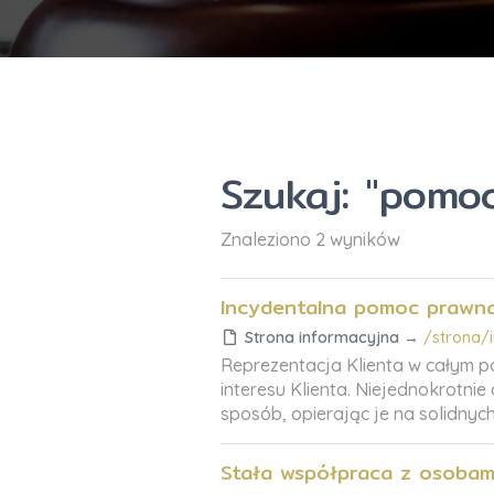
Szukaj: "pomo
Znaleziono 2 wyników
Incydentalna pomoc prawn
Strona informacyjna
→
/strona/
Reprezentacja Klienta w całym p
interesu Klienta. Niejednokrotn
sposób, opierając je na solidny
Stała współpraca z osobami