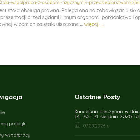
stala-wspolpraca-z-osobami-fizycznymi-i-przedsiebiorstwami,256
jest stała obsługa prawna. Polega ona na zobowiązaniu się
eprezentacji przed sądami i innym organami, poradnictwa i 
wnej w zamian za stale uiszczane,...
więcej →
wigacja
Ostatnie Posty
Kancelaria nieczynna w dnia
ie
14, 20 i 21 sierpnia 2026 ro
ary praktyk
07.08.2026 r.
y współpracy