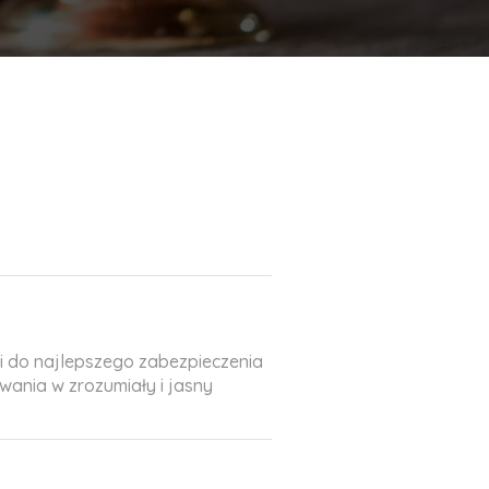
i do najlepszego zabezpieczenia
ania w zrozumiały i jasny