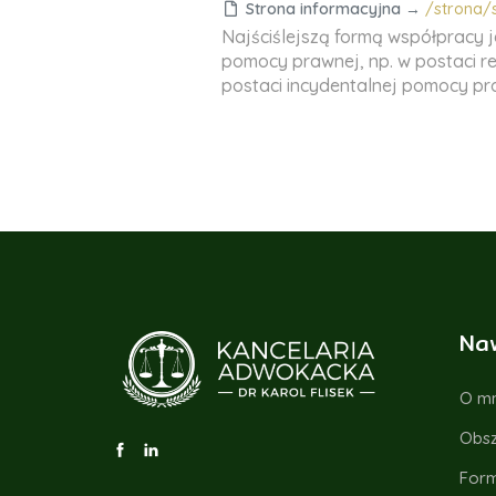
Strona informacyjna
→
/strona/
Najściślejszą formą współpracy 
pomocy prawnej, np. w postaci r
postaci incydentalnej pomocy pra
Na
O mn
Obsz
Form