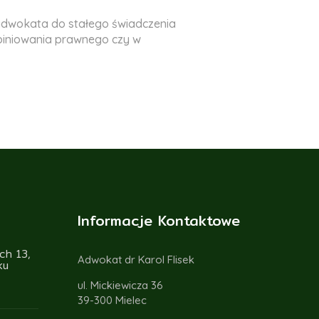
 adwokata do stałego świadczenia
opiniowania prawnego czy w
Informacje Kontaktowe
ch 13,
Adwokat dr Karol Flisek
ku
ul. Mickiewicza 36
39-300 Mielec