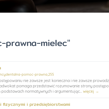
c-prawna-mielec"
a
incydentalna-pomoc-prawna,255
ostępowaniu nie zawsze jest konieczna i nie zawsze prowadz
ie adwokat pomaga przedstawić rozumowanie strony postępow
ch podstawach normatywnych i argumentując...
więcej →
 fizycznymi i przedsiębiorstwami