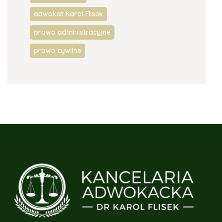
adwokat Karol Flisek
prawo administracyjne
prawo cywilne