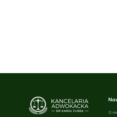
Na
O mn