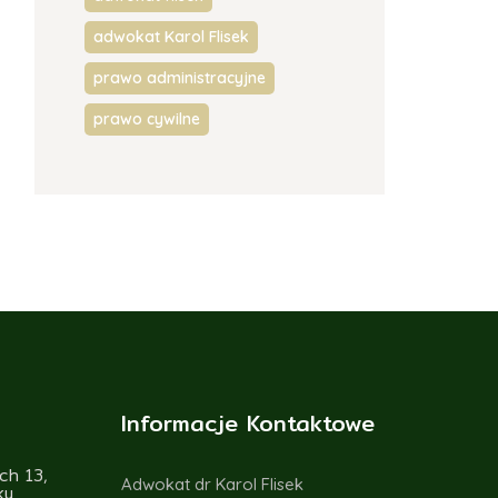
adwokat Karol Flisek
prawo administracyjne
prawo cywilne
Informacje Kontaktowe
ch 13,
Adwokat dr Karol Flisek
ku