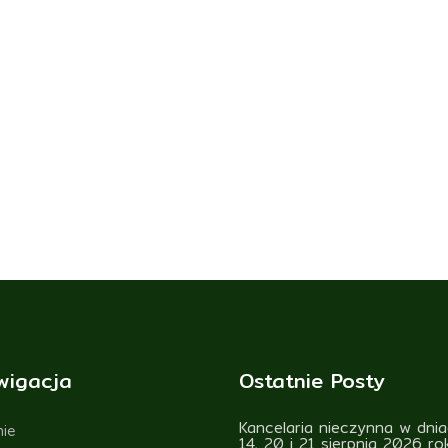
wigacja
Ostatnie Posty
Kancelaria nieczynna w dnia
ie
14, 20 i 21 sierpnia 2026 ro