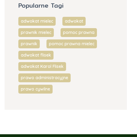
Popularne Tagi
adwokat mielec
adwokat
prawnik mielec
pomoc prawna
prawnik
pomoc prawna mielec
adwokat flisek
adwokat Karol Flisek
prawo administracyjne
prawo cywilne